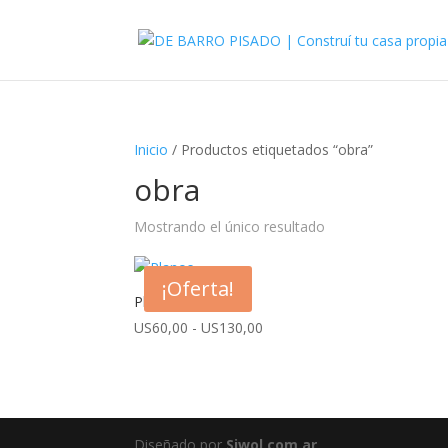
Inicio
/ Productos etiquetados “obra”
obra
Mostrando el único resultado
¡Oferta!
Planos
Rango
US
60,00
-
US
130,00
de
precios:
desde
US60,00
hasta
Diseñado por
Siwol.com.ar